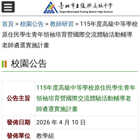
跳
選
至
單
首頁
>
校園公告
>
教師研習
>
115年度高級中等學校
主
原住民學生青年領袖培育營國際交流體驗活動輔導
要
老師遴選實施計畫
內
容
校園公告
區
115年度高級中等學校原住民學生青年
公告主旨
領袖培育營國際交流體驗活動輔導老
師遴選實施計畫
發佈日期
2026 年 4 月 10 日
發佈單位
教學組