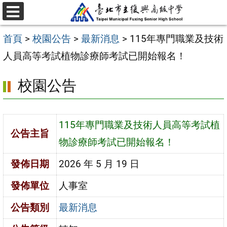
跳
選
至
單
首頁
>
校園公告
>
最新消息
>
115年專門職業及技術
主
人員高等考試植物診療師考試已開始報名！
要
內
校園公告
容
區
115年專門職業及技術人員高等考試植
公告主旨
物診療師考試已開始報名！
發佈日期
2026 年 5 月 19 日
發佈單位
人事室
公告類別
最新消息