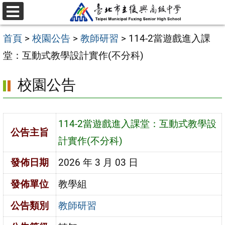
跳
選
至
單
首頁
>
校園公告
>
教師研習
>
114-2當遊戲進入課
主
堂：互動式教學設計實作(不分科)
要
內
校園公告
容
區
114-2當遊戲進入課堂：互動式教學設
公告主旨
計實作(不分科)
發佈日期
2026 年 3 月 03 日
發佈單位
教學組
公告類別
教師研習