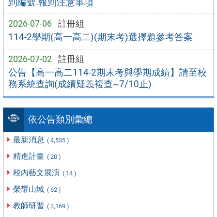
到編號.報到注意事項
2026-07-06
註冊組
114-2學期(高一高二)(期末考)選擇題參考答案
2026-07-02
註冊組
公告【高一高二114-2期末考與學期成績】請至校
務系統查詢(成績疑義複查~7/10止)
依公告類別彙總
最新消息
( 4,535 )
精進計畫
( 20 )
校內藝文展演
( 14 )
榮耀山城
( 62 )
教師研習
( 3,169 )