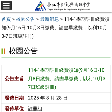
跳
選
至
單
首頁
>
校園公告
>
最新消息
>
114-1學期註冊繳費須
主
知(9月16日-10月8日繳費。請盡早繳費，以利10月
要
3-7日班級註冊)
內
容
校園公告
區
114-1學期註冊繳費須知(9月16日-10
公告主旨
月8日繳費。請盡早繳費，以利10月3-
7日班級註冊)
發佈日期
2025 年 8 月 28 日
發佈單位
註冊組