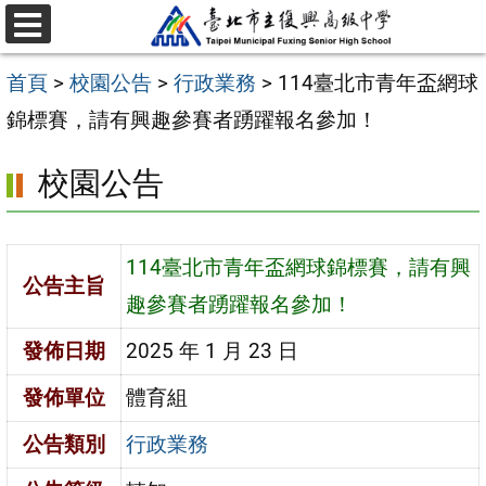
跳
選
至
單
首頁
>
校園公告
>
行政業務
>
114臺北市青年盃網球
主
錦標賽，請有興趣參賽者踴躍報名參加！
要
內
校園公告
容
區
114臺北市青年盃網球錦標賽，請有興
公告主旨
趣參賽者踴躍報名參加！
發佈日期
2025 年 1 月 23 日
發佈單位
體育組
公告類別
行政業務