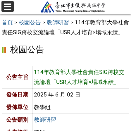
跳
選
至
單
首頁
>
校園公告
>
教師研習
>
114年教育部大學社會
主
責任SIG跨校交流論壇「USR人才培育×場域永續」
要
內
校園公告
容
區
114年教育部大學社會責任SIG跨校交
公告主旨
流論壇「USR人才培育×場域永續」
發佈日期
2025 年 6 月 02 日
發佈單位
教學組
公告類別
教師研習