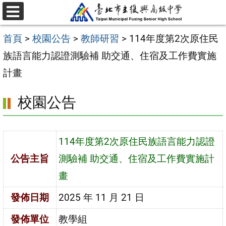
跳
選
至
單
首頁
>
校園公告
>
教師研習
>
114年度第2次原住民
主
族語言能力認證測驗補 助交通、住宿及工作費實施
要
計畫
內
容
校園公告
區
114年度第2次原住民族語言能力認證
公告主旨
測驗補 助交通、住宿及工作費實施計
畫
發佈日期
2025 年 11 月 21 日
發佈單位
教學組