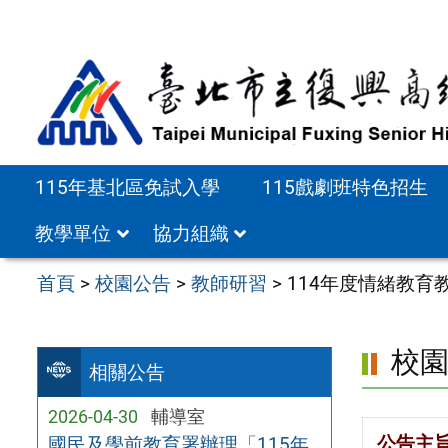
跳
至
主
要
內
容
115年基北區免試入學
115戲劇班特色招生
區
教學單位
協力組織
首頁
>
校園公告
>
教師研習
>
114年度情緒教育
校
相關公告
2026-04-30
輔導室
公告主
國民及學前教育署辦理「115年