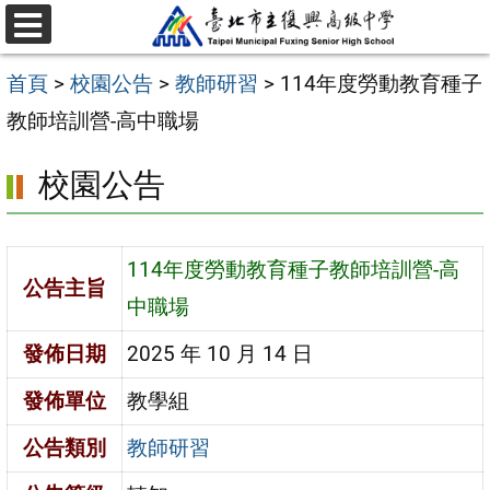
跳
選
至
單
首頁
>
校園公告
>
教師研習
>
114年度勞動教育種子
主
教師培訓營-高中職場
要
內
校園公告
容
區
114年度勞動教育種子教師培訓營-高
公告主旨
中職場
發佈日期
2025 年 10 月 14 日
發佈單位
教學組
公告類別
教師研習