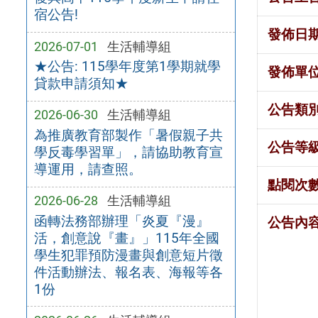
宿公告!
發佈日
2026-07-01
生活輔導組
★公告: 115學年度第1學期就學
發佈單
貸款申請須知★
公告類
2026-06-30
生活輔導組
為推廣教育部製作「暑假親子共
公告等
學反毒學習單」，請協助教育宣
導運用，請查照。
點閱次
2026-06-28
生活輔導組
函轉法務部辦理「炎夏『漫』
公告內
活，創意說『畫』」115年全國
學生犯罪預防漫畫與創意短片徵
件活動辦法、報名表、海報等各
1份