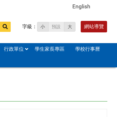
English
字級：
送出
網站導覽
小
預設
大
搜
尋：
行政單位
學生家長專區
學校行事曆