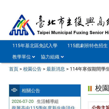
跳
至
主
要
內
容
115年基北區免試入學
115戲劇班特色招生
區
教學單位
協力組織
首頁
>
校園公告
>
最新消息
>
114年寒假期間學
校
相關公告
2026-07-20
生活輔導組
公告主
復興高中115學年度新生申請住