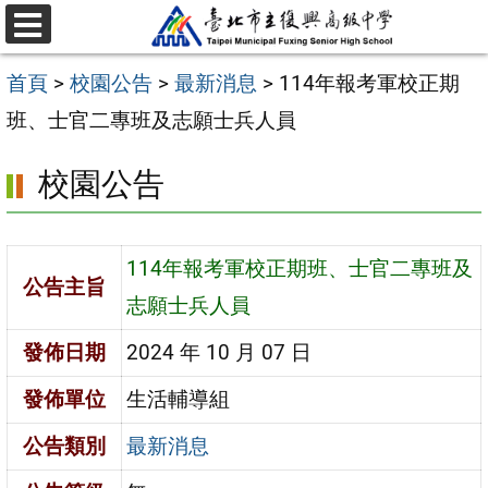
跳
選
至
單
首頁
>
校園公告
>
最新消息
>
114年報考軍校正期
主
班、士官二專班及志願士兵人員
要
內
校園公告
容
區
114年報考軍校正期班、士官二專班及
公告主旨
志願士兵人員
發佈日期
2024 年 10 月 07 日
發佈單位
生活輔導組
公告類別
最新消息