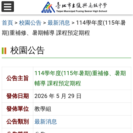
跳
選
至
單
首頁
>
校園公告
>
最新消息
>
114學年度(115年暑
主
期)重補修、暑期輔導 課程預定期程
要
內
校園公告
容
區
114學年度(115年暑期)重補修、暑期
公告主旨
輔導 課程預定期程
發佈日期
2026 年 5 月 29 日
發佈單位
教學組
公告類別
最新消息