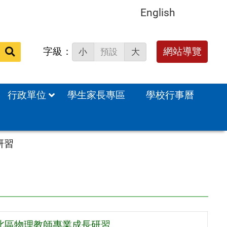
English
字級：
送出
網站導覽
小
預設
大
搜
尋：
行政單位
學生家長專區
學校行事曆
研習
－北區物理教師專業成長研習