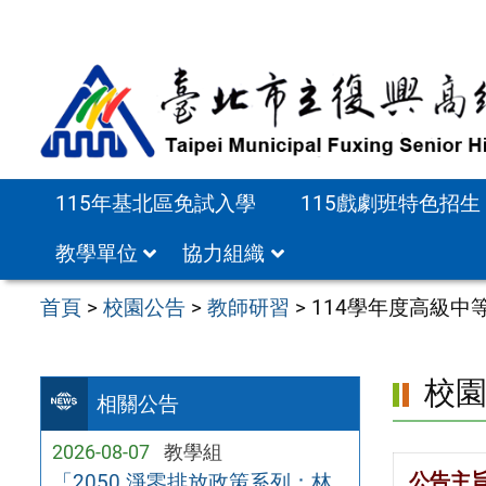
跳
至
主
要
內
容
115年基北區免試入學
115戲劇班特色招生
區
教學單位
協力組織
首頁
>
校園公告
>
教師研習
>
114學年度高級中
校
相關公告
2026-08-07
教學組
公告主
「2050 淨零排放政策系列：林