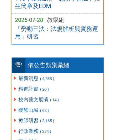
生簡章及EDM
2026-07-28
教學組
「勞動三法：法規解析與實務運
用」研習
依公告類別彙總
最新消息
( 4,533 )
精進計畫
( 20 )
校內藝文展演
( 14 )
榮耀山城
( 62 )
教師研習
( 3,165 )
行政業務
( 274 )