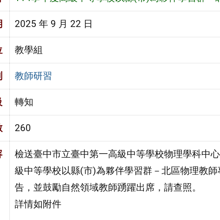
期
2025 年 9 月 22 日
位
教學組
別
教師研習
級
轉知
數
260
容
檢送臺中市立臺中第一高級中等學校物理學科中心
級中等學校以縣(市)為夥伴學習群－北區物理教
告，並鼓勵自然領域教師踴躍出席，請查照。
詳情如附件