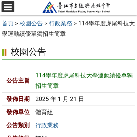
跳
選
至
單
首頁
>
校園公告
>
行政業務
>
114學年度虎尾科技大
主
學運動績優單獨招生簡章
要
內
校園公告
容
區
114學年度虎尾科技大學運動績優單獨
公告主旨
招生簡章
發佈日期
2025 年 1 月 21 日
發佈單位
體育組
公告類別
行政業務