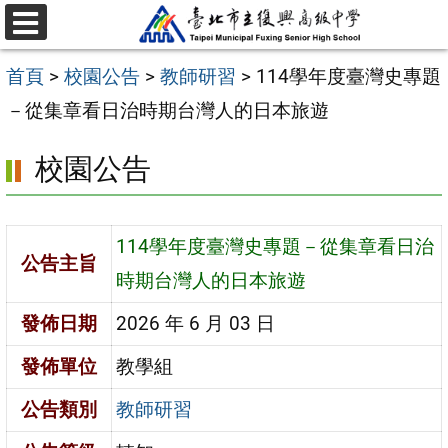
跳
選
至
單
首頁
>
校園公告
>
教師研習
>
114學年度臺灣史專題
主
－從集章看日治時期台灣人的日本旅遊
要
內
校園公告
容
區
114學年度臺灣史專題－從集章看日治
公告主旨
時期台灣人的日本旅遊
發佈日期
2026 年 6 月 03 日
發佈單位
教學組
公告類別
教師研習