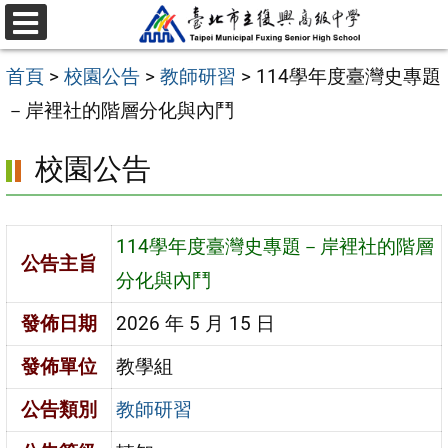
跳
選
至
單
首頁
>
校園公告
>
教師研習
>
114學年度臺灣史專題
主
－岸裡社的階層分化與內鬥
要
內
校園公告
容
區
114學年度臺灣史專題－岸裡社的階層
公告主旨
分化與內鬥
發佈日期
2026 年 5 月 15 日
發佈單位
教學組
公告類別
教師研習