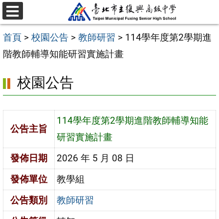
跳
選
至
單
首頁
>
校園公告
>
教師研習
>
114學年度第2學期進
主
階教師輔導知能研習實施計畫
要
內
校園公告
容
區
114學年度第2學期進階教師輔導知能
公告主旨
研習實施計畫
發佈日期
2026 年 5 月 08 日
發佈單位
教學組
公告類別
教師研習