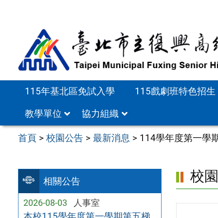
跳
至
主
要
內
容
115年基北區免試入學
115戲劇班特色招生
區
教學單位
協力組織
首頁
>
校園公告
>
最新消息
>
114學年度第一
校
相關公告
2026-08-03
人事室
本校115學年度第一學期第五梯