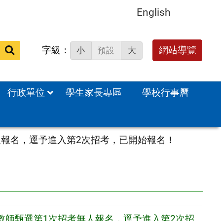
English
字級：
送出
網站導覽
小
預設
大
搜
尋：
行政單位
學生家長專區
學校行事曆
人報名，逕予進入第2次招考，已開始報名！
理教師甄選第1次招考無人報名，逕予進入第2次招