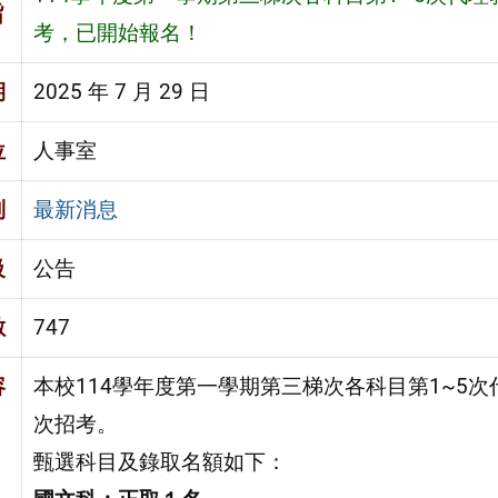
旨
考，已開始報名！
期
2025 年 7 月 29 日
位
人事室
別
最新消息
級
公告
數
747
容
本校114學年度第一學期第三梯次各科目第1~5
次招考。
甄選科目及錄取名額如下：