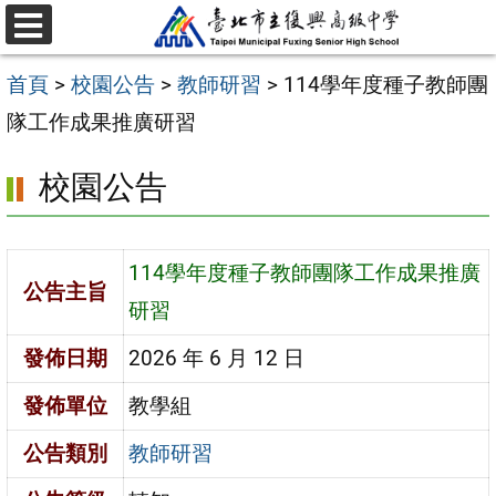
跳
選
至
單
首頁
>
校園公告
>
教師研習
>
114學年度種子教師團
主
隊工作成果推廣研習
要
內
校園公告
容
區
114學年度種子教師團隊工作成果推廣
公告主旨
研習
發佈日期
2026 年 6 月 12 日
發佈單位
教學組
公告類別
教師研習