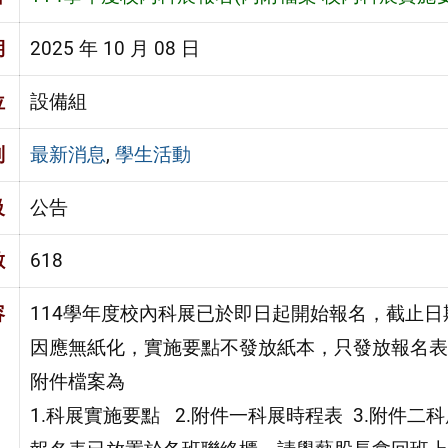
期
2025 年 10 月 08 日
位
設備組
別
最新消息
,
學生活動
級
公告
數
618
容
114學年度校內科展已於即日起開始報名，截止日期至
因應無紙化，實施要點不發放紙本，只發放報名表
附件檔案為
1.科展實施要點 2.附件一科展時程表 3.附件二