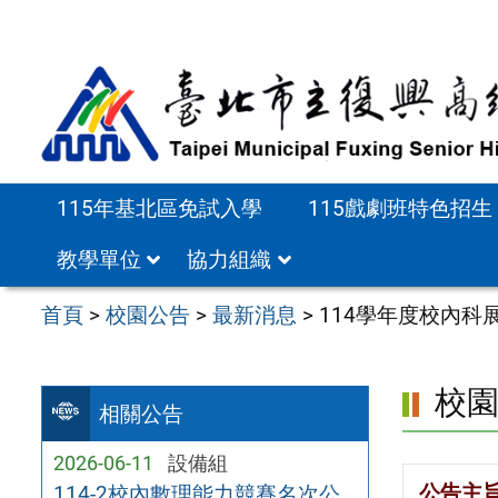
跳
至
主
要
內
容
115年基北區免試入學
115戲劇班特色招生
區
教學單位
協力組織
首頁
>
校園公告
>
最新消息
>
114學年度校內科
校
相關公告
2026-06-11
設備組
公告主
114-2校內數理能力競賽名次公