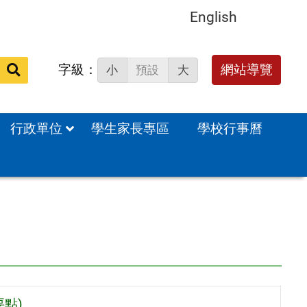
English
字級：
送出
網站導覽
小
預設
大
搜
尋：
行政單位
學生家長專區
學校行事曆
點)