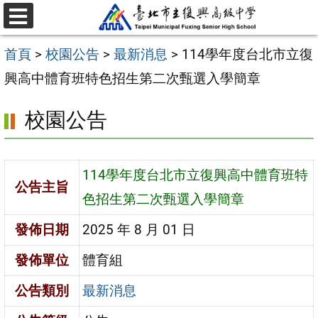
跳
選
至
單
首頁
>
校園公告
>
最新消息
>
114學年度台北市立復
主
興高中體育班特色招生第二次甄選入學簡章
要
內
校園公告
容
區
114學年度台北市立復興高中體育班特
公告主旨
色招生第二次甄選入學簡章
發佈日期
2025 年 8 月 01 日
發佈單位
體育組
公告類別
最新消息