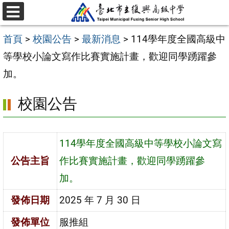
跳
選
至
單
首頁
>
校園公告
>
最新消息
>
114學年度全國高級中
主
等學校小論文寫作比賽實施計畫，歡迎同學踴躍參
要
加。
內
容
校園公告
區
114學年度全國高級中等學校小論文寫
公告主旨
作比賽實施計畫，歡迎同學踴躍參
加。
發佈日期
2025 年 7 月 30 日
發佈單位
服推組