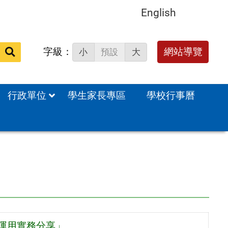
English
字級：
送出
網站導覽
小
預設
大
搜
尋：
行政單位
學生家長專區
學校行事曆
學運用實務分享」