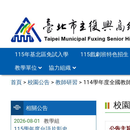
跳
至
主
要
內
容
115年基北區免試入學
115戲劇班特色招生
區
教學單位
協力組織
首頁
>
校園公告
>
教師研習
>
114學年度全國
校
相關公告
2026-08-01
教學組
公告主
115學年度台語片影史