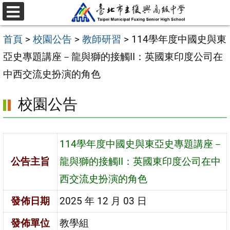
跳
選
至
單
首頁
>
校園公告
>
教師研習
>
114學年度中國史與東
主
亞史專題講座－龍與獅的接觸II：英國東印度公司在
要
中西交流史扮演的角色
內
容
校園公告
區
114學年度中國史與東亞史專題講座－
公告主旨
龍與獅的接觸II：英國東印度公司在中
西交流史扮演的角色
發佈日期
2025 年 12 月 03 日
發佈單位
教學組