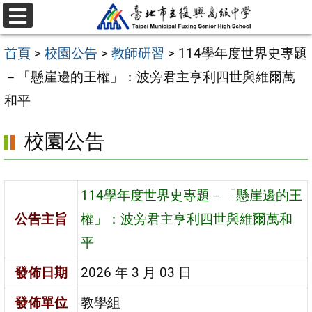
跳
選
至
單
首頁
>
校園公告
>
教師研習
>
114學年度世界史專題
主
－「懸崖邊的王權」：波旁君主亨利四世與維爾萬
要
和平
內
容
校園公告
區
114學年度世界史專題－「懸崖邊的王
公告主旨
權」：波旁君主亨利四世與維爾萬和
平
發佈日期
2026 年 3 月 03 日
發佈單位
教學組