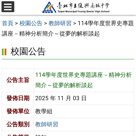
跳
選
至
單
首頁
>
校園公告
>
教師研習
>
114學年度世界史專題
主
講座－精神分析簡介～從夢的解析談起
要
內
校園公告
容
區
114學年度世界史專題講座－精神分析
公告主旨
簡介～從夢的解析談起
發佈日期
2025 年 11 月 03 日
發佈單位
教學組
公告類別
教師研習