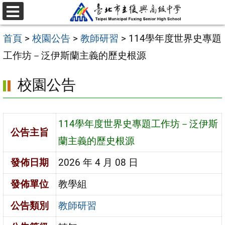
跳
選
至
單
首頁
>
校園公告
>
教師研習
>
114學年度世界史專題
主
工作坊－泛伊斯蘭主義的歷史根源
要
內
校園公告
容
區
114學年度世界史專題工作坊－泛伊斯
公告主旨
蘭主義的歷史根源
發佈日期
2026 年 4 月 08 日
發佈單位
教學組
公告類別
教師研習