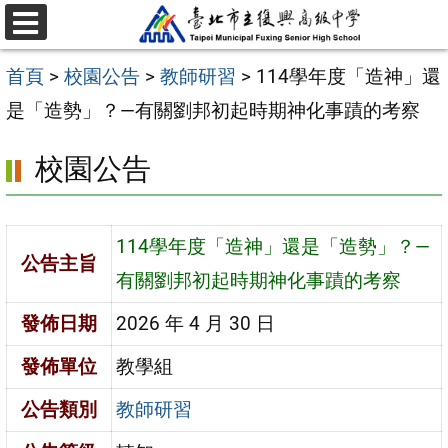
跳
選
至
單
首頁
>
校園公告
>
教師研習
>
114學年度「造神」還
主
是「造勢」？—有關劉邦初起時期神化事蹟的考察
要
內
校園公告
容
區
114學年度「造神」還是「造勢」？—
公告主旨
有關劉邦初起時期神化事蹟的考察
發佈日期
2026 年 4 月 30 日
發佈單位
教學組
公告類別
教師研習