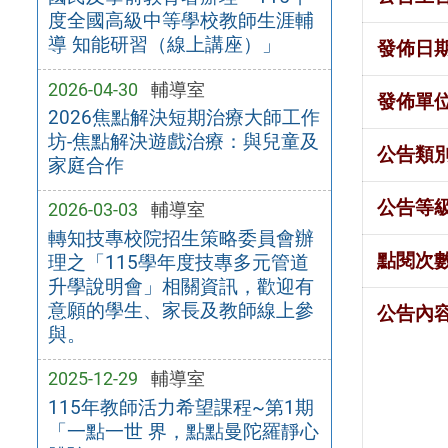
度全國高級中等學校教師生涯輔
導 知能研習（線上講座）」
發佈日
2026-04-30
輔導室
發佈單
2026焦點解決短期治療大師工作
坊-焦點解決遊戲治療：與兒童及
公告類
家庭合作
公告等
2026-03-03
輔導室
轉知技專校院招生策略委員會辦
點閱次
理之「115學年度技專多元管道
升學說明會」相關資訊，歡迎有
意願的學生、家長及教師線上參
公告內
與。
2025-12-29
輔導室
115年教師活力希望課程~第1期
「一點一世 界，點點曼陀羅靜心