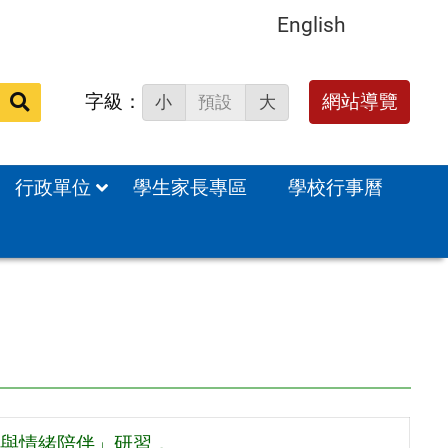
English
字級：
送出
網站導覽
小
預設
大
搜
尋：
行政單位
學生家長專區
學校行事曆
界與情緒陪伴」研習，