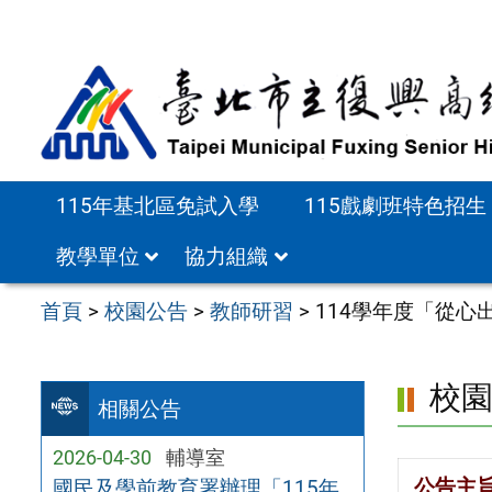
跳
至
主
要
內
容
115年基北區免試入學
115戲劇班特色招生
區
教學單位
協力組織
首頁
>
校園公告
>
教師研習
>
114學年度「從心
校
相關公告
2026-04-30
輔導室
公告主
國民及學前教育署辦理「115年