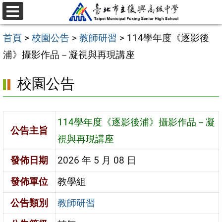
跳
選
至
單
首頁
>
校園公告
>
教師研習
>
114學年度《逐影後
主
浦》攝影作品－凝視與再現講座
要
內
校園公告
容
區
114學年度《逐影後浦》攝影作品－凝
公告主旨
視與再現講座
發佈日期
2026 年 5 月 08 日
發佈單位
教學組
公告類別
教師研習