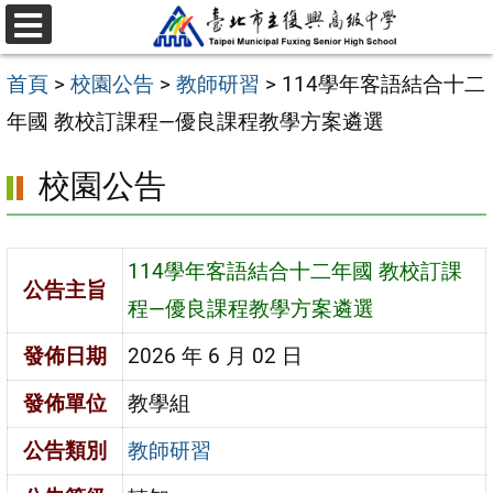
跳
選
至
單
首頁
>
校園公告
>
教師研習
>
114學年客語結合十二
主
年國 教校訂課程—優良課程教學方案遴選
要
內
校園公告
容
區
114學年客語結合十二年國 教校訂課
公告主旨
程—優良課程教學方案遴選
發佈日期
2026 年 6 月 02 日
發佈單位
教學組
公告類別
教師研習