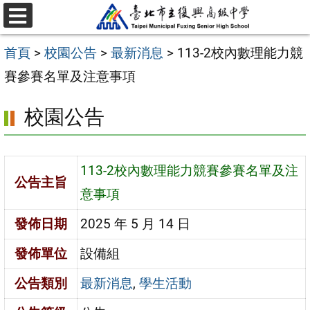
跳
選
至
單
首頁
>
校園公告
>
最新消息
>
113-2校內數理能力競
主
賽參賽名單及注意事項
要
內
校園公告
容
區
113-2校內數理能力競賽參賽名單及注
公告主旨
意事項
發佈日期
2025 年 5 月 14 日
發佈單位
設備組
公告類別
最新消息
,
學生活動