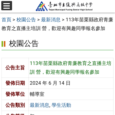
跳
選
至
單
首頁
>
校園公告
>
最新消息
>
113年苗栗縣政府青廉
主
教育之直播主培訓 營，歡迎有興趣同學報名參加
要
內
校園公告
容
區
113年苗栗縣政府青廉教育之直播主培
公告主旨
訓 營，歡迎有興趣同學報名參加
發佈日期
2024 年 6 月 14 日
發佈單位
輔導室
公告類別
最新消息
,
學生活動