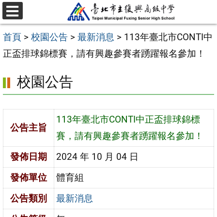
跳
選
至
單
首頁
>
校園公告
>
最新消息
>
113年臺北市CONTI中
主
正盃排球錦標賽，請有興趣參賽者踴躍報名參加！
要
內
校園公告
容
區
113年臺北市CONTI中正盃排球錦標
公告主旨
賽，請有興趣參賽者踴躍報名參加！
發佈日期
2024 年 10 月 04 日
發佈單位
體育組
公告類別
最新消息