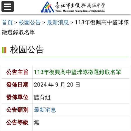
跳
選
至
單
首頁
>
校園公告
>
最新消息
>
113年復興高中籃球隊
主
徵選錄取名單
要
內
校園公告
容
區
公告主旨
113年復興高中籃球隊徵選錄取名單
發佈日期
2024 年 9 月 20 日
發佈單位
體育組
公告類別
最新消息
公告等級
無