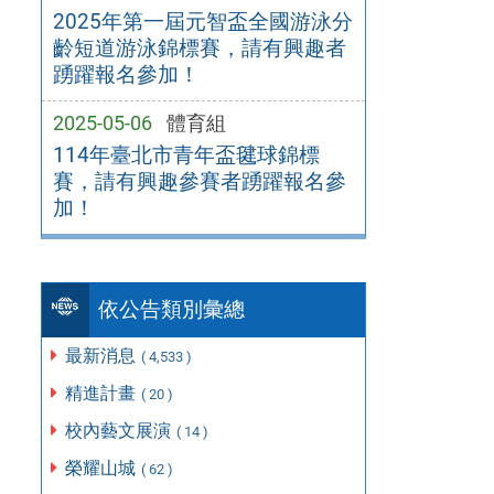
2025年第一屆元智盃全國游泳分
齡短道游泳錦標賽，請有興趣者
踴躍報名參加！
2025-05-06
體育組
114年臺北市青年盃毽球錦標
賽，請有興趣參賽者踴躍報名參
加！
依公告類別彙總
最新消息
( 4,533 )
精進計畫
( 20 )
校內藝文展演
( 14 )
榮耀山城
( 62 )