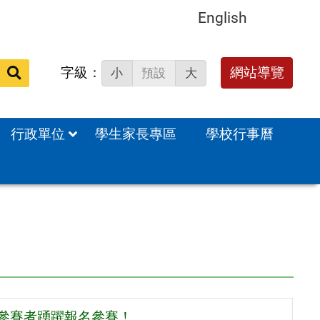
English
字級：
送出
網站導覽
小
預設
大
搜
尋：
行政單位
學生家長專區
學校行事曆
趣參賽者踴躍報名參賽！