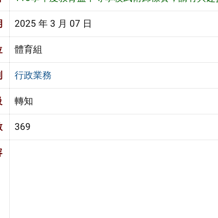
期
2025 年 3 月 07 日
位
體育組
別
行政業務
級
轉知
數
369
容