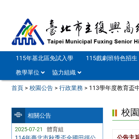
跳
至
主
要
內
容
115年基北區免試入學
115戲劇班特色招生
區
教學單位
協力組織
首頁
>
校園公告
>
行政業務
>
113學年度教育
校
相關公告
2025-07-21
體育組
公告主
114年臺北市秋季盃全國田徑公