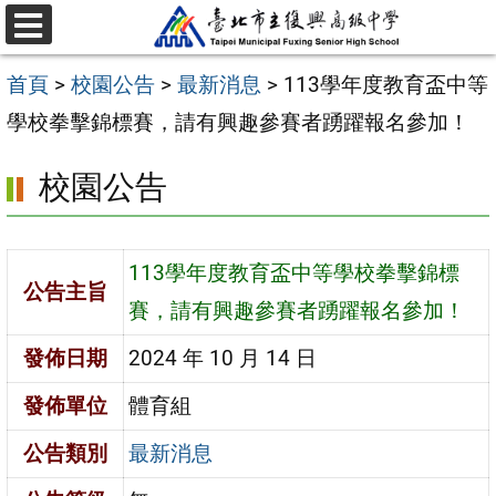
跳
選
至
單
首頁
>
校園公告
>
最新消息
>
113學年度教育盃中等
主
學校拳擊錦標賽，請有興趣參賽者踴躍報名參加！
要
內
校園公告
容
區
113學年度教育盃中等學校拳擊錦標
公告主旨
賽，請有興趣參賽者踴躍報名參加！
發佈日期
2024 年 10 月 14 日
發佈單位
體育組
公告類別
最新消息