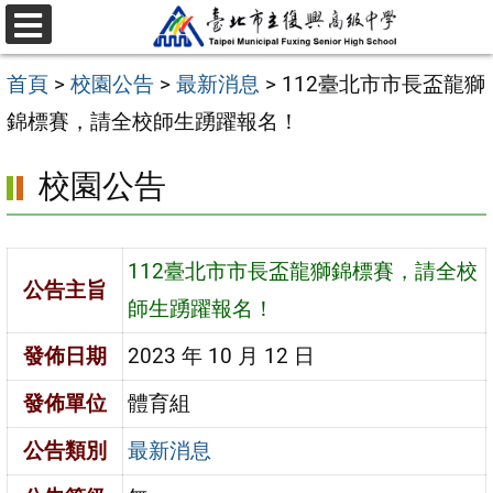
跳
選
至
單
首頁
>
校園公告
>
最新消息
>
112臺北市市長盃龍獅
主
錦標賽，請全校師生踴躍報名！
要
內
校園公告
容
區
112臺北市市長盃龍獅錦標賽，請全校
公告主旨
師生踴躍報名！
發佈日期
2023 年 10 月 12 日
發佈單位
體育組
公告類別
最新消息