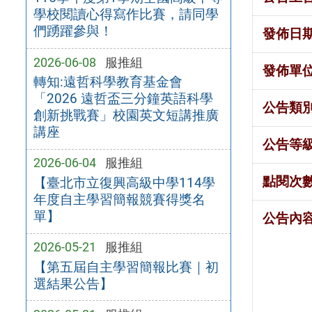
學校閱讀心得寫作比賽，請同學
們踴躍參與！
發佈日
2026-06-08
服推組
發佈單
轉知:遠哲科學教育基金會
「2026 遠哲盃三分鐘英語科學
公告類
創新挑戰賽」校園英文短講推廣
講座
公告等
2026-06-04
服推組
點閱次
【臺北市立復興高級中學114學
年度自主學習簡報競賽得獎名
單】
公告內
2026-05-21
服推組
【第五屆自主學習簡報比賽｜初
選結果公告】