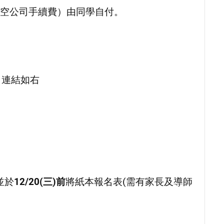
空公司手續費）由同學自付。
，連結如右
並於
12/
20(
三)前
將紙本報名表(需有家長及導師