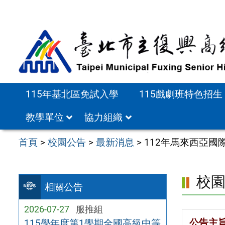
跳
至
主
要
內
容
115年基北區免試入學
115戲劇班特色招生
區
教學單位
協力組織
首頁
>
校園公告
>
最新消息
>
112年馬來西亞國
校
相關公告
2026-07-27
服推組
公告主
115學年度第1學期全國高級中等