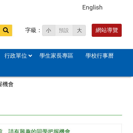
English
字級：
送出
網站導覽
小
預設
大
搜
尋：
行政單位
學生家長專區
學校行事曆
握機會
) 前，請有興趣的同學把握機會