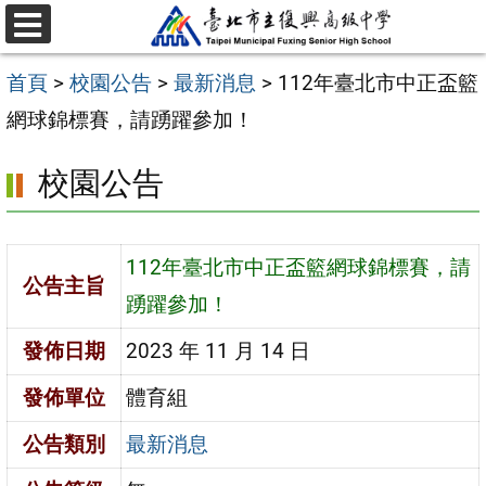
跳
選
至
單
首頁
>
校園公告
>
最新消息
>
112年臺北市中正盃籃
主
網球錦標賽，請踴躍參加！
要
內
校園公告
容
區
112年臺北市中正盃籃網球錦標賽，請
公告主旨
踴躍參加！
發佈日期
2023 年 11 月 14 日
發佈單位
體育組
公告類別
最新消息