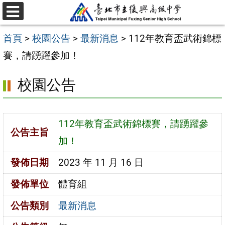
跳
選
至
單
首頁
>
校園公告
>
最新消息
>
112年教育盃武術錦標
主
賽，請踴躍參加！
要
內
校園公告
容
區
112年教育盃武術錦標賽，請踴躍參
公告主旨
加！
發佈日期
2023 年 11 月 16 日
發佈單位
體育組
公告類別
最新消息