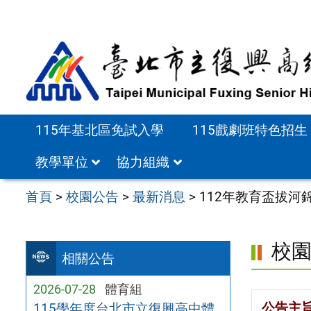
跳
至
主
要
內
容
115年基北區免試入學
115戲劇班特色招生
區
教學單位
協力組織
首頁
>
校園公告
>
最新消息
>
112年教育盃拔河
校
相關公告
2026-07-28
體育組
公告主
115學年度台北市立復興高中體