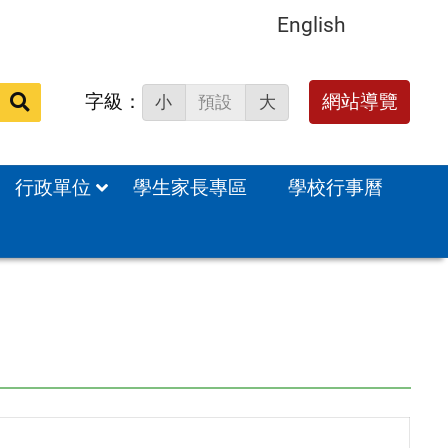
English
字級：
送出
網站導覽
小
預設
大
搜
尋：
行政單位
學生家長專區
學校行事曆