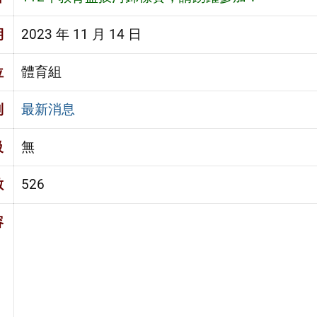
期
2023 年 11 月 14 日
位
體育組
別
最新消息
級
無
數
526
容