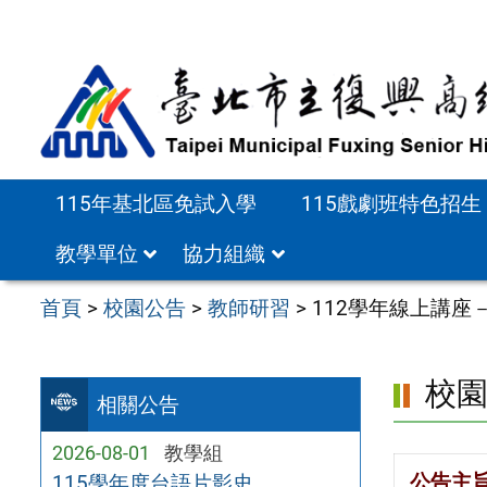
跳
至
主
要
內
容
115年基北區免試入學
115戲劇班特色招生
區
教學單位
協力組織
首頁
>
校園公告
>
教師研習
>
112學年線上講
校
相關公告
2026-08-01
教學組
公告主
115學年度台語片影史