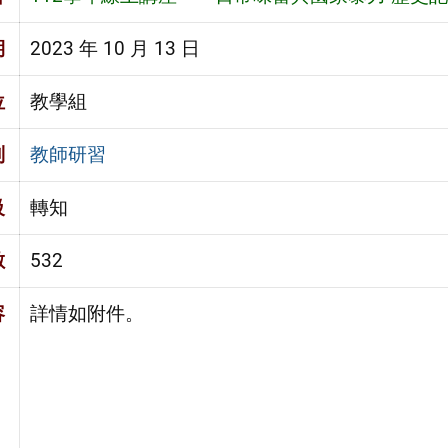
期
2023 年 10 月 13 日
位
教學組
別
教師研習
級
轉知
數
532
容
詳情如附件。