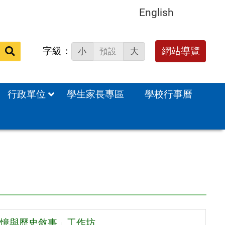
English
字級：
送出
網站導覽
小
預設
大
搜
尋：
行政單位
學生家長專區
學校行事曆
記憶與歷史敘事」工作坊