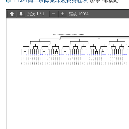
112-1高二班際桌球競賽賽程表
(點擊下載檔案)
頁次
1
/
1
縮放
100%