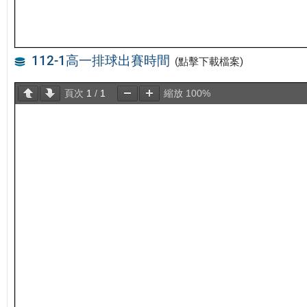
112-1高一排球出賽時間
(點擊下載檔案)
頁次
1
/
1
縮放
100%