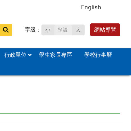
English
字級：
送出
網站導覽
小
預設
大
搜
尋：
行政單位
學生家長專區
學校行事曆