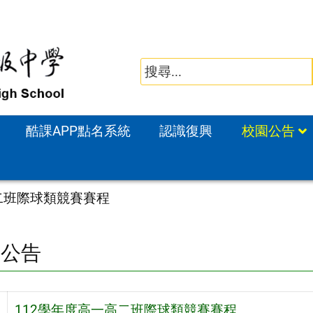
酷課APP點名系統
認識復興
校園公告
二班際球類競賽賽程
園公告
旨
112學年度高一高二班際球類競賽賽程