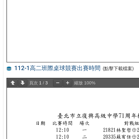
112-1高二班際桌球競賽出賽時間
(點擊下載檔案)
頁次
1
/
3
縮放
100%