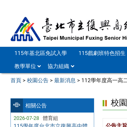
跳
至
主
要
內
容
115年基北區免試入學
115戲劇班特色招生
區
教學單位
協力組織
首頁
>
校園公告
>
最新消息
>
112學年度高一高
校
相關公告
2026-07-28
體育組
公告主
115學年度台北市立復興高中體