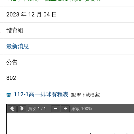
期
2023 年 12 月 04 日
位
體育組
別
最新消息
級
公告
數
802
容
112-1高一排球賽程表
(點擊下載檔案)
頁次
1
/
1
縮放
100%