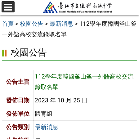
跳
選
至
單
首頁
>
校園公告
>
最新消息
>
112學年度韓國釜山釜
主
一外語高校交流錄取名單
要
內
校園公告
容
區
112學年度韓國釜山釜一外語高校交流
公告主旨
錄取名單
發佈日期
2023 年 10 月 25 日
發佈單位
體育組
公告類別
最新消息