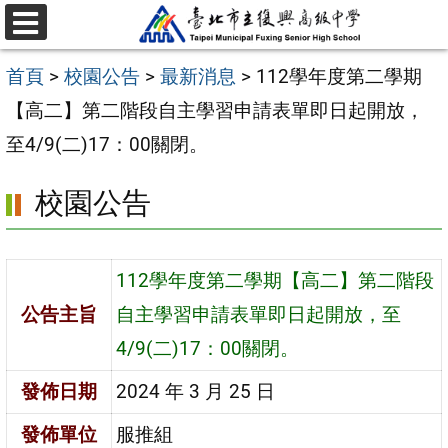
跳
選
至
單
首頁
>
校園公告
>
最新消息
>
112學年度第二學期
主
【高二】第二階段自主學習申請表單即日起開放，
要
至4/9(二)17：00關閉。
內
容
校園公告
區
112學年度第二學期【高二】第二階段
公告主旨
自主學習申請表單即日起開放，至
4/9(二)17：00關閉。
發佈日期
2024 年 3 月 25 日
發佈單位
服推組