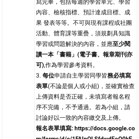
寫完畢，包括每週的學習單元、學習
內容、檢核指標、預計達成目標、成
果 發表等等。不可與現有課程或社團
活動、體育課等重疊，須規劃具知識
學習或問題解決的內容，並應
至少閱
讀一本「書籍」(電子書、報章期刊亦
可)
,作為學習參考資料。
3.
每位
申請自主學習同學皆
務必填寫
表單
(不論是個人或小組)，並確實檢查
上傳資料是否正確，未填寫者報名程
序不完備，不予通過。若為小組，請
討論好以一致的內容繳交及上傳。
報名表單填寫: https://docs.google.co
m/forms/d/e/1FAIpQLSfdwdEoO0kE