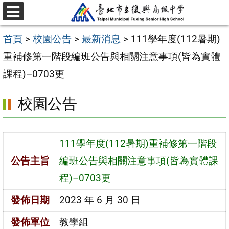
跳
選
至
單
首頁
>
校園公告
>
最新消息
>
111學年度(112暑期)
主
重補修第一階段編班公告與相關注意事項(皆為實體
要
課程)–0703更
內
容
校園公告
區
111學年度(112暑期)重補修第一階段
公告主旨
編班公告與相關注意事項(皆為實體課
程)–0703更
發佈日期
2023 年 6 月 30 日
發佈單位
教學組