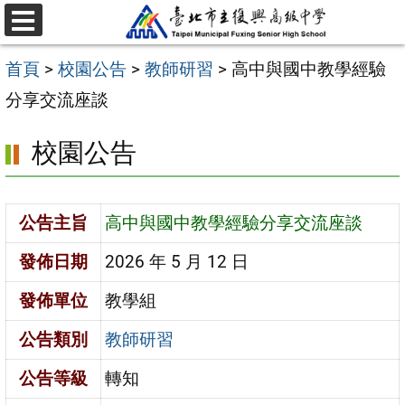
跳
選
至
單
首頁
>
校園公告
>
教師研習
>
高中與國中教學經驗
主
分享交流座談
要
內
校園公告
容
區
公告主旨
高中與國中教學經驗分享交流座談
發佈日期
2026 年 5 月 12 日
發佈單位
教學組
公告類別
教師研習
公告等級
轉知