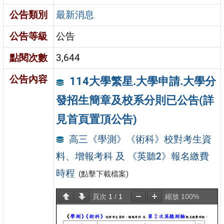
公告類別
最新消息
公告等級
公告
點閱次數
3,644
公告內容
114大學繁星.大學申請.大學分
發招生簡章及校系分則已公告(詳
見首頁置頂公告)
高三《學測》《術科》校對考生資
料、增報考科 及 《英聽2》報名繳費
時程
(點擊下載檔案)
頁次
1
/
1
縮放
100%