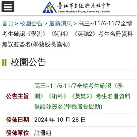
跳
選
至
單
首頁
>
校園公告
>
最新消息
>
高三~11/6-11/7全體
主
考生確認《學測》《術科》《英聽2》考生名冊資料
要
無誤並簽名(學藝股長協助)
內
容
校園公告
區
高三~11/6-11/7全體考生確認《學
公告主旨
測》《術科》《英聽2》考生名冊資料
無誤並簽名(學藝股長協助)
發佈日期
2024 年 10 月 28 日
發佈單位
註冊組