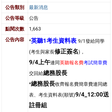
公告類別
最新消息
公告等級
公告
點閱次數
1,663
公告內容
英聽1考生資料表
*
9/1發給同學
修正簽名
(考生與家長
)，
9/4上午
連同
英聽報名費
考試簡章費
總務股長
交回給
總務股長
*
收齊報名費簡章費連同總
9/4_12:00送
表、考生資料表(順號)
註冊組