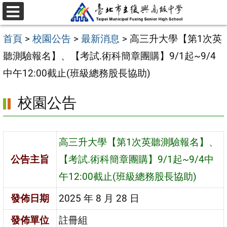
跳
選
至
單
首頁
>
校園公告
>
最新消息
>
高三升大學【第1次英
主
聽測驗報名】、【考試.術科簡章團購】9/1起~9/4
要
中午12:00截止(班級總務股長協助)
內
容
校園公告
區
高三升大學【第1次英聽測驗報名】、
公告主旨
【考試.術科簡章團購】9/1起~9/4中
午12:00截止(班級總務股長協助)
發佈日期
2025 年 8 月 28 日
發佈單位
註冊組